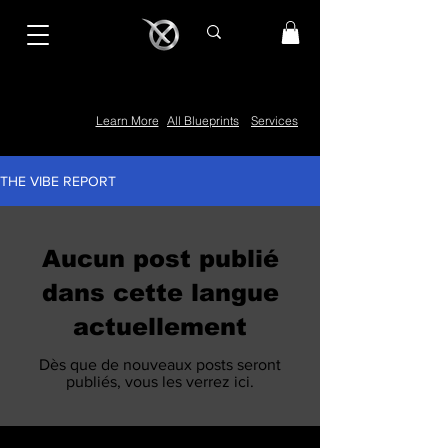
Learn More
All Blueprints
Services
THE VIBE REPORT
Aucun post publié
dans cette langue
actuellement
Dès que de nouveaux posts seront
publiés, vous les verrez ici.