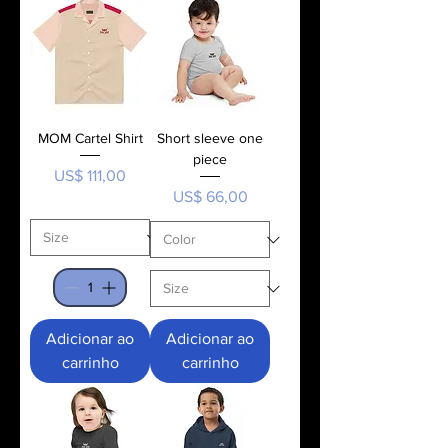
MOM Cartel Shirt
Short sleeve one
piece
Preço
US$ 111,00
Preço
US$ 66,00
Adicionar ao
Adicionar ao
carrinho
carrinho