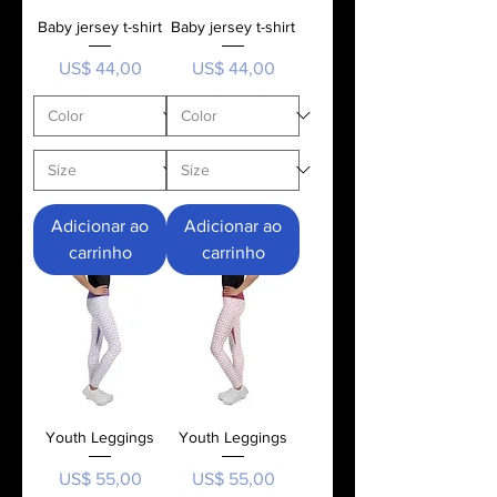
Baby jersey t-shirt
Baby jersey t-shirt
Preço
Preço
US$ 44,00
US$ 44,00
Adicionar ao
Adicionar ao
carrinho
carrinho
Youth Leggings
Youth Leggings
Preço
Preço
US$ 55,00
US$ 55,00