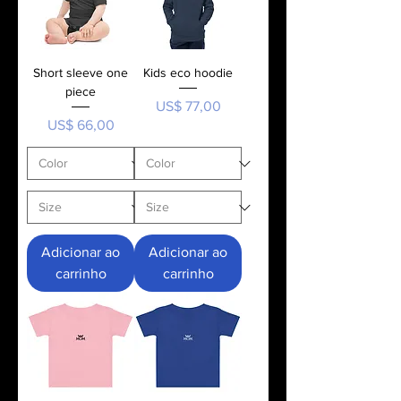
Short sleeve one
Kids eco hoodie
piece
Preço
US$ 77,00
Preço
US$ 66,00
Adicionar ao
Adicionar ao
carrinho
carrinho