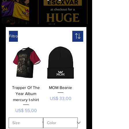
Filtro
Trapper Of The
MOM Beanie
Year Album
Preço
US$ 33,00
mercury t-shirt
Preço
US$ 55,00