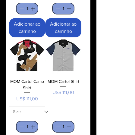
Adicionar ao
Adicionar ao
carrinho
carrinho
MOM Cartel Camo
MOM Cartel Shirt
Shirt
Preço
US$ 111,00
Preço
US$ 111,00